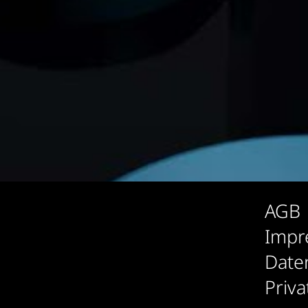
AGB
Impr
Date
Priva