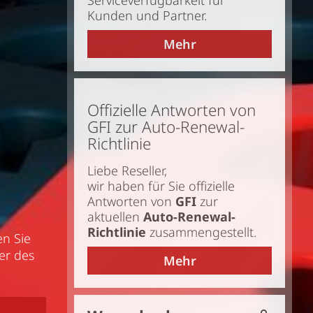
Serviceverfügbarkeit für
Kunden und Partner.
Mehr
Offizielle Antworten von
GFI zur Auto-Renewal-
Richtlinie
Liebe Reseller,
wir haben für Sie offizielle
Antworten von
GFI
zur
aktuellen
Auto-Renewal-
Richtlinie
zusammengestellt.
en Sie
er des
Mehr