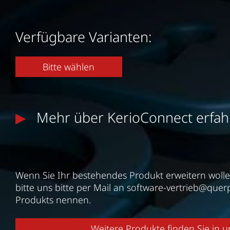
Verfügbare Varianten:
Bitte wählen
Mehr über KerioConnect erfah
Wenn Sie Ihr bestehendes Produkt erweitern wollen
bitte uns bitte per Mail an
software-vertrieb@quer
Produkts nennen.
Weitere Produkte finden Sie in 