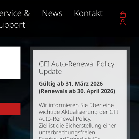
ervice &
News
Kontakt
upport
GFI Auto-Renewal Policy
Update
Gültig ab 31. März 2026
(Renewals ab 30. April 2026)
Wir informieren Sie über eine
wichtige Aktualisierung der GFI
Auto-Renewal Policy.
Ziel ist die Sicherstellung einer
unterbrechungsfreien